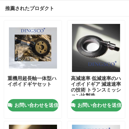
推薦されたプロダクト
重機用超長軸一体型ハ
高減速率 低減速率のハ
イポイドギヤセット
イポイドギア 減速速率
の技術 トランスミッシ
家へ
ョン比製造
お問い合わせを送信
お問い合わせを送信
製品
ビデオ