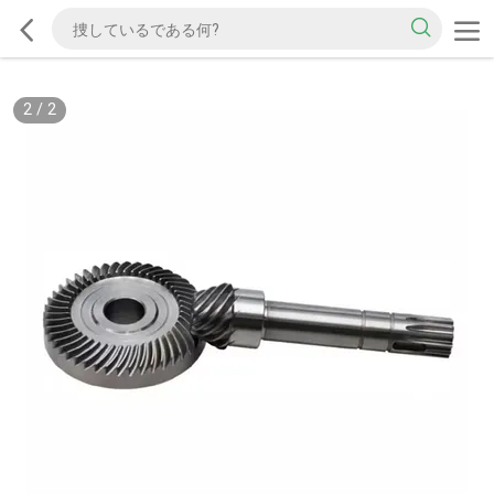
2
/
2