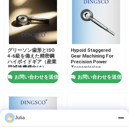
わたしたち に つい て
工場 ツアー
グリーソン歯形とISO
Hypoid Staggered
品質管理
4-6級を備えた精密鋼
Gear Machining For
ハイポイドギア（産業
Precision Power
用減速機構向け）
Transmission
連絡 ください
お問い合わせを送信
お問い合わせを送信
ニュース
事件
Julia
見積もりを依頼する