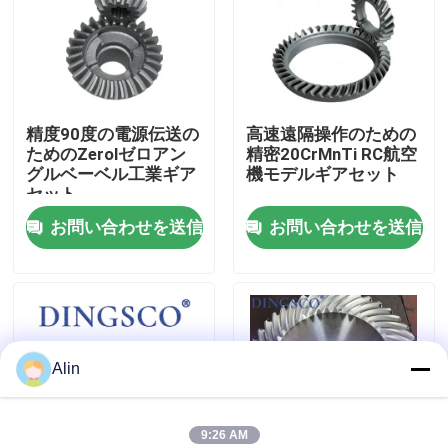
わたしたち に つい て
工場 ツアー
精度90度の電源伝送の
高速遠隔操作のための
ためのZerolゼロアン
精密20CrMnTi RC航空
グルベーベル工業ギア
機モデルギアセット
品質管理
セット
お問い合わせを送信
お問い合わせを送信
連絡 ください
ニュース
Alin
事件
見積もりを依頼する
9:26 AM