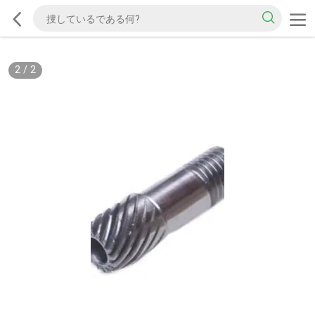
2
/
2