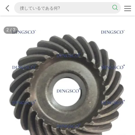
2
/
2