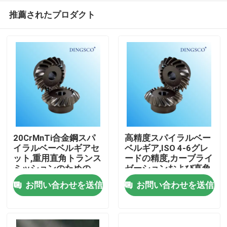
推薦されたプロダクト
20CrMnTi合金鋼スパ
高精度スパイラルベー
イラルベーベルギアセ
ベルギア,ISO 4-6グレ
ット,重用直角トランス
ードの精度,カーブライ
家へ
ミッションのための
ゼーションおよび直角
ISO 4-6グレード精度
伝送のための消化
お問い合わせを送信
お問い合わせを送信
製品
ビデオ