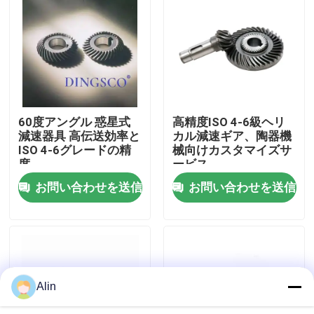
わたしたち に つい て
工場 ツアー
60度アングル 惑星式
高精度ISO 4-6級ヘリ
品質管理
減速器具 高伝送効率と
カル減速ギア、陶器機
ISO 4-6グレードの精
械向けカスタマイズサ
度
ービス
連絡 ください
お問い合わせを送信
お問い合わせを送信
ニュース
事件
Alin
見積もりを依頼する