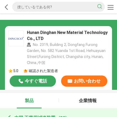
Hunan Dinghan New Material Technology
Co., LTD
No. 2319, Building 2, Dongfang Furong
Garden, No. 582 Yuanda 1st Road, Hehuayuan
Street,Furong District, Changsha city, Hunan,
China.,中国
5.0
確認された製造者
今すぐ電話
お問い合わせ
製品
企業情報