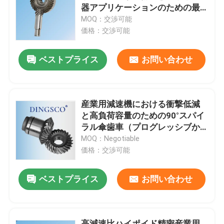
器アプリケーションのための最
大96%の効率
MOQ：交渉可能
わたしたち に つい て
価格：交渉可能
ベストプライス
お問い合わせ
工場 ツアー
品質管理
産業用減速機における衝撃低減
と高負荷容量のための90°スパイ
連絡 ください
ラル傘歯車（プログレッシブか
み合い）
MOQ：Negotiable
価格：交渉可能
ニュース
ベストプライス
お問い合わせ
事件
見積もりを依頼する
高減速比ハイポイド精密産業用