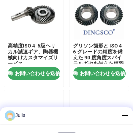
わたしたち に つい て
工場 ツアー
高精度ISO 4-6級ヘリ
グリソン歯形と ISO 4-
カル減速ギア、陶器機
6 グレードの精度を備
品質管理
械向けカスタマイズサ
えた 90 度角度スパイ
ービス
ラルギヤを備えた精密
遊星減速ギヤ
お問い合わせを送信
お問い合わせを送信
連絡 ください
ニュース
事件
Julia
見積もりを依頼する