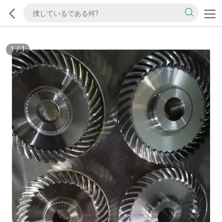
1
/
1