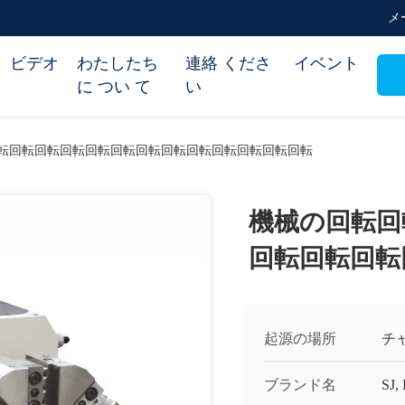
メー
ビデオ
わたしたち
連絡 くださ
イベント
に つい て
い
転回転回転回転回転回転回転回転回転回転回転回転回転
機械の回転回
回転回転回転
起源の場所
チ
ブランド名
SJ,