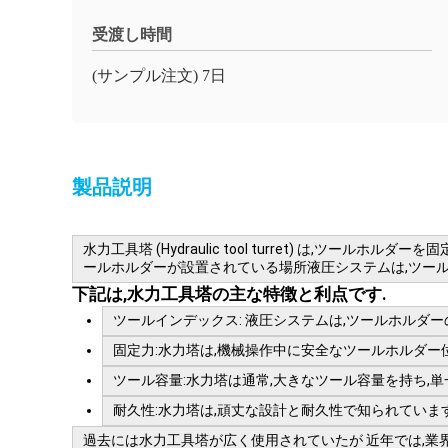
受渡し時間
(サンプル注文) 7日
製品説明
水力工具塔 (Hydraulic tool turret) は
ールホルダーが設置されている場所液圧システムは,ツール
下記は,水力工具塔の主な特徴と利点です.
ツールインデックス: 液圧システムは,ツールホルダ
固定力:水力塔は,機械操作中に安全なツールホルダー位置を
ツール容量:水力塔は通常,大きなツール容量を持ち,
耐久性:水力塔は,頑丈な設計と耐久性で知られていま
過去には水力工具塔が広く使用されていたが 近年では,業