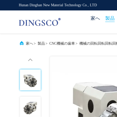
Hunan Dinghan New Material Technology Co., LTD
家へ
製品
家へ
>
製品
>
CNC機械の歯車
>
機械の回転回転回転回