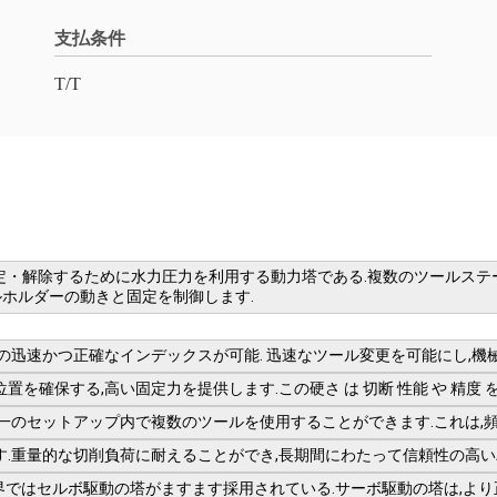
支払条件
T/T
,ツールホルダーを固定・解除するために水力圧力を利用する動力塔である.複数の
ホルダーの動きと固定を制御します.
ーの迅速かつ正確なインデックスが可能. 迅速なツール変更を可能にし,機
確保する,高い固定力を提供します.この硬さ は 切断 性能 や 精度 を 
単一のセットアップ内で複数のツールを使用することができます.これは,
す.重量的な切削負荷に耐えることができ,長期間にわたって信頼性の高い
界ではセルボ駆動の塔がますます採用されている.サーボ駆動の塔は,よ