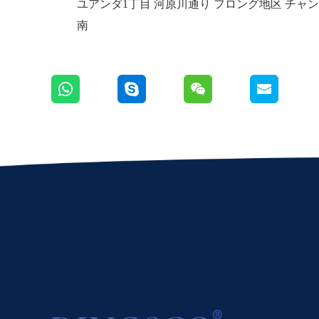
ユアンダ1丁目 河原川通り フロング地区 チャン
南