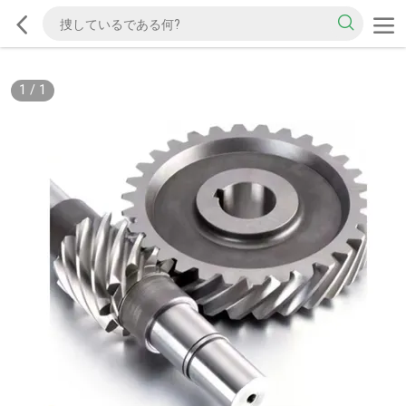
1
/
1