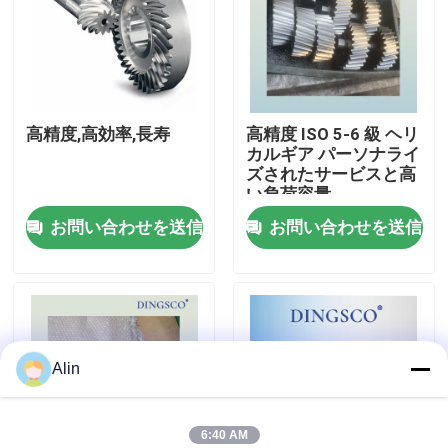
わたしたち に つい て
工場 ツアー
高精度,高効率,長寿
高精度 ISO 5-6 級 ヘリ
カルギア パーソナライ
ズされたサービスと高
品質管理
い負荷容量
お問い合わせを送信
お問い合わせを送信
連絡 ください
ニュース
Alin
事件
見積もりを依頼する
6:40 AM